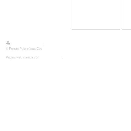
Versión para imprimir
|
Mapa del sitio
© Ferran Puigrefagut Cos
Página web creada con
IONOS Mi Web
.