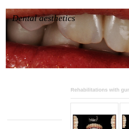
Dental aesthetics
Home
Who we are
Works
Contact
Characterizations
Rehabilitations with g
Veneers
Gums
Rehabilitations